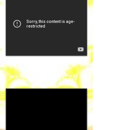
* C' MAGIC *
* MUSICAL SHOW *